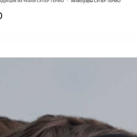
одукция из ткани СУПЕР ТЕРМО
Аксессуары СУПЕР ТЕРМО
О