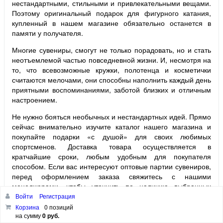
нестандартными, стильными и привлекательными вещами.
Поэтому оригинальный подарок для фигурного катания,
купленный в нашем магазине обязательно останется в
памяти у получателя.
Многие сувениры, смогут не только порадовать, но и стать
неотъемлемой частью повседневной жизни. И, несмотря на
то, что всевозможные кружки, полотенца и косметички
считаются мелочами, они способны наполнить каждый день
приятными воспоминаниями, заботой близких и отличным
настроением.
Не нужно бояться необычных и нестандартных идей. Прямо
сейчас внимательно изучите каталог нашего магазина и
покупайте подарки «с душой» для своих любимых
спортсменов. Доставка товара осуществляется в
кратчайшие сроки, любым удобным для покупателя
способом. Если вас интересуют оптовые партии сувениров,
перед оформлением заказа свяжитесь с нашими
менеджерами, чтобы уточнить по наличию выбранных
товаров и срокам доставки.
Войти
Регистрация
Корзина
0 позиций
на сумму
0 руб.