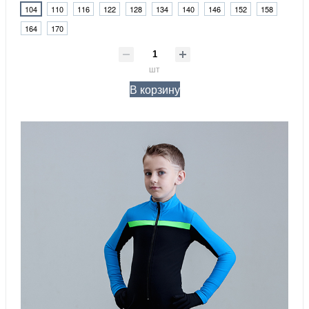
104
110
116
122
128
134
140
146
152
158
164
170
шт
В корзину