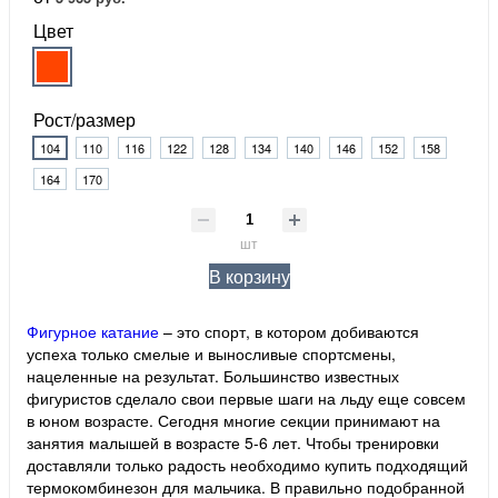
Цвет
Рост/размер
104
110
116
122
128
134
140
146
152
158
164
170
шт
В корзину
Фигурное катание
– это спорт, в котором добиваются
успеха только смелые и выносливые спортсмены,
нацеленные на результат. Большинство известных
фигуристов сделало свои первые шаги на льду еще совсем
в юном возрасте. Сегодня многие секции принимают на
занятия малышей в возрасте 5-6 лет. Чтобы тренировки
доставляли только радость необходимо купить подходящий
термокомбинезон для мальчика. В правильно подобранной