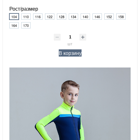
Рост/размер
104
110
116
122
128
134
140
146
152
158
164
170
шт
В корзину