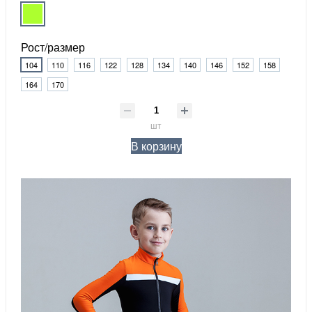
Рост/размер
104
110
116
122
128
134
140
146
152
158
164
170
шт
В корзину