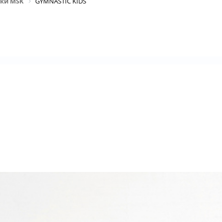
рки MSK
GYMNASTIC KIDS