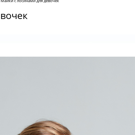
Майки с лосинами для девочек
евочек