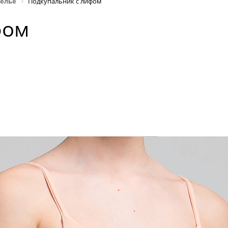
ельё
Подкупальник с лифом
фом